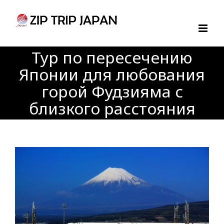
Skip
to
content
Тур по пересечению
Японии для любования
горой Фудзияма с
близкого расстояния